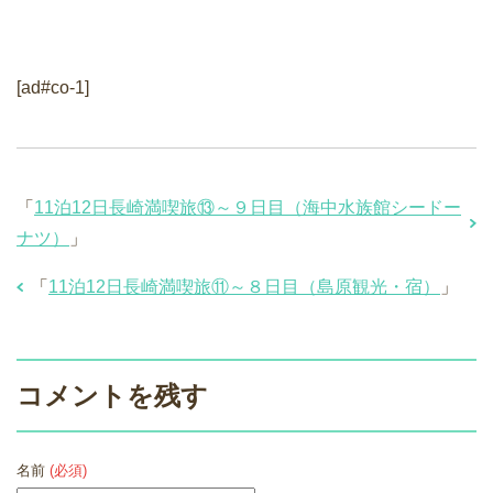
[ad#co-1]
「
11泊12日長崎満喫旅⑬～９日目（海中水族館シードー
ナツ）
」
「
11泊12日長崎満喫旅⑪～８日目（島原観光・宿）
」
コメントを残す
名前
(必須)