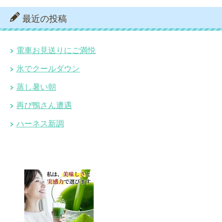
最近の投稿
電車お見送りにご満悦
氷でクールダウン
蒸し暑い朝
再び鴨さん遭遇
ハーネス新調