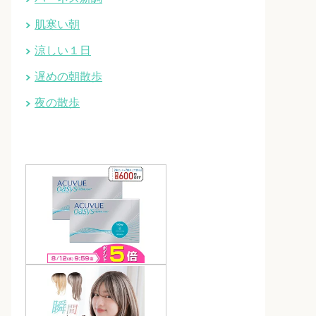
肌寒い朝
涼しい１日
遅めの朝散歩
夜の散歩