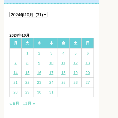
ア
ー
カ
イ
2024年10月
ブ
月
火
水
木
金
土
日
1
2
3
4
5
6
7
8
9
10
11
12
13
14
15
16
17
18
19
20
21
22
23
24
25
26
27
28
29
30
31
« 9月
11月 »