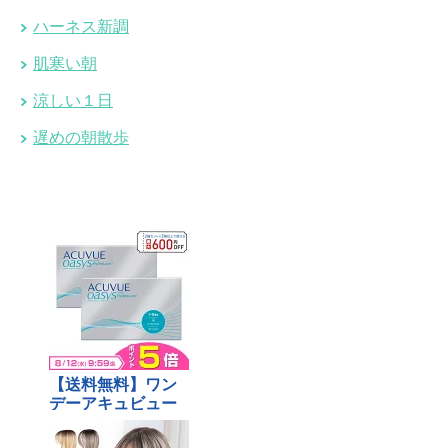
ハーネス新調
肌寒い朝
涼しい１日
遅めの朝散歩