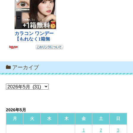
アーカイブ
ア
ー
カ
イ
2026年5月
ブ
月
火
水
木
金
土
日
1
2
3