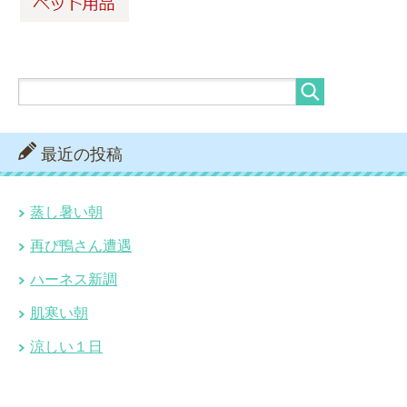
最近の投稿
蒸し暑い朝
再び鴨さん遭遇
ハーネス新調
肌寒い朝
涼しい１日