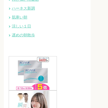
ハーネス新調
肌寒い朝
涼しい１日
遅めの朝散歩