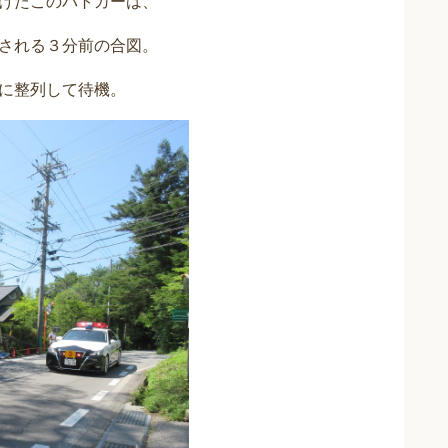
けたこのパトカーは、
される３分前の合図。
に整列して待機。