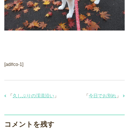
[ad#co-1]
「
久しぶりの渓流沿い
」
「
今日でお別れ
」
コメントを残す