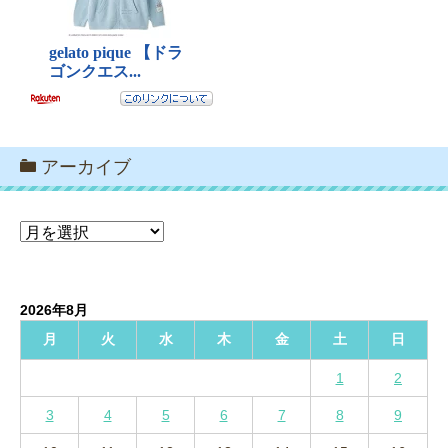
アーカイブ
ア
ー
カ
イ
2026年8月
ブ
月
火
水
木
金
土
日
1
2
3
4
5
6
7
8
9