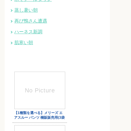
蒸し暑い朝
再び鴨さん遭遇
ハーネス新調
肌寒い朝