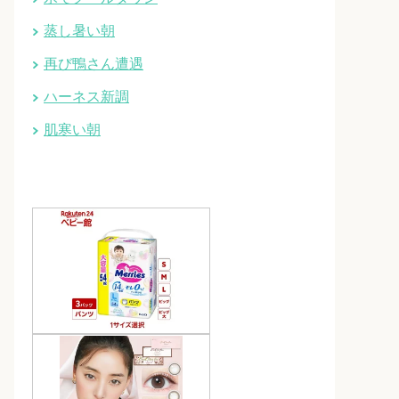
蒸し暑い朝
再び鴨さん遭遇
ハーネス新調
肌寒い朝