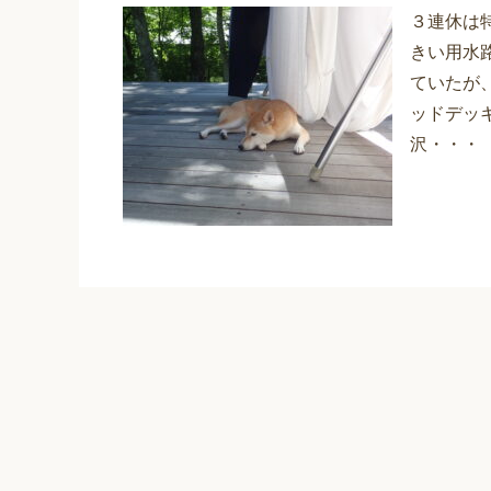
３連休は
きい用水
ていたが
ッドデッ
沢・・・