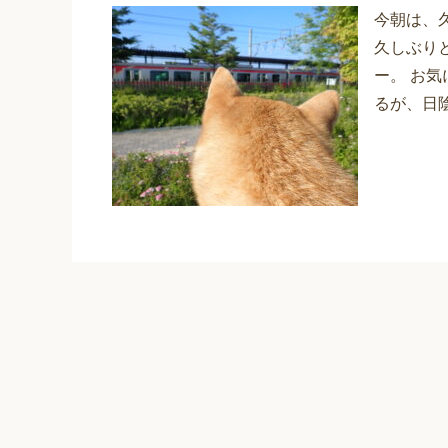
今朝は、
久しぶり
ー。 お
るが、日陰