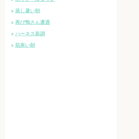
蒸し暑い朝
再び鴨さん遭遇
ハーネス新調
肌寒い朝